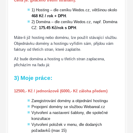
Cena je: (placeno třetím stranám):
1) Hosting – dle ceníku Wedos.cz, většinou okolo
468 Kč / rok + DPH
.
2) Doména – dle ceníku Wedos.cz, např. Doména
CZ:
175.45 Kč/rok s DPH
.
Máte-li již hosting nebo doménu, lze použít stávající službu.
Objednávku domény a hostingu vyřídím sám, přijdou vám
faktury od třetích stran, které zaplatíte.
Až bude doména a hosting u třetích stran zaplacena,
přicházím na řadu já:
3) Moje práce:
12500,- Kč / jednorázově (6000,- Kč záloha předem)
Zaregistrování domény a objednání hostingu
Propojení domény se službou Webareal.cz
Vytvoření a nastavení šablony, dle společné
konzultace
Vytvoření položek v menu, dle dodaných
požadavků (max 15)