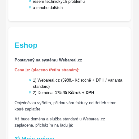
řešení technických problémů
a mnoho dalších
Eshop
Postavený na systému Webareal.cz
Cena je: (placeno třetím stranám):
1) Webareal.cz (5988,- Kč ročně + DPH / varianta
standard)
2) Doména:
175.45 Kč/rok + DPH
Objednávku vyřídím, přijdou vám faktury od třetích stran,
které zaplatíte.
Až bude doména a služba standard u Webareal.cz
zaplacena, přicházím na řadu já:
3) Moje práce: