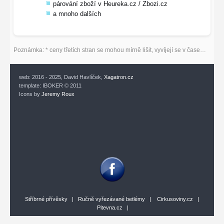
párování zboží v Heureka.cz / Zbozi.cz
a mnoho dalších
Poznámka: * ceny třetích stran se mohou mírně lišit, vyvíjejí se v čase…
web: 2016 - 2025, David Havlíček,
Xagatron.cz
template: IBOKER © 2011
Icons by
Jeremy Roux
Stříbrné přívěsky
|
Ručně vyřezávané betlémy
|
Cirkusoviny.cz
|
Pitevna.cz
|